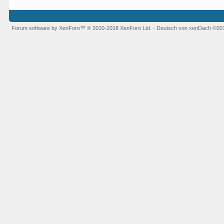
Forum software by XenForo™
© 2010-2018 XenForo Ltd.
-
Deutsch von xenDach
©20